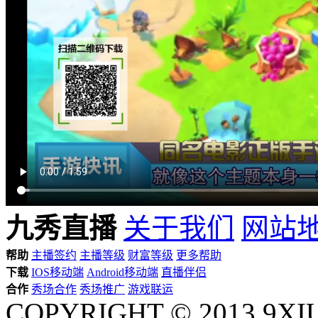
九秀直播
关于我们
网站
帮助
主播签约
主播等级
财富等级
更多帮助
下载
IOS移动端
Android移动端
直播伴侣
合作
秀场合作
秀场推广
游戏联运
COPYRIGHT © 2013 9XI